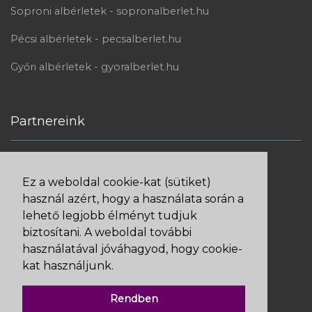
Soproni albérletek - sopronalberlet.hu
Pécsi albérletek - pecsalberlet.hu
Győri albérletek - gyoralberlet.hu
Partnereink
Ez a weboldal cookie-kat (sütiket)
Bankkártyás fizetés Barionnal
használ azért, hogy a használata során a
lehető legjobb élményt tudjuk
biztosítani. A weboldal további
használatával jóváhagyod, hogy cookie-
kat használjunk.
Rendben