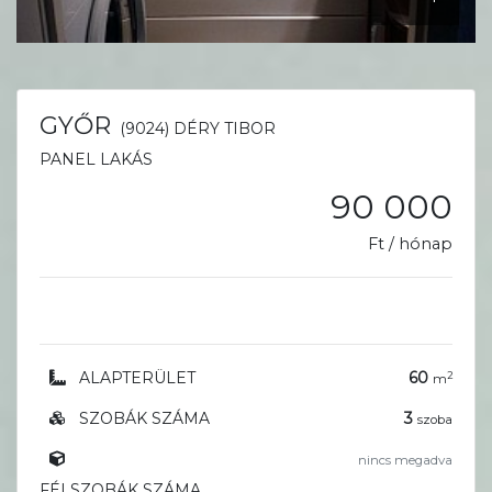
GYŐR
(9024) DÉRY TIBOR
PANEL LAKÁS
90 000
Ft / hónap
ALAPTERÜLET
60
2
m
SZOBÁK SZÁMA
3
szoba
nincs megadva
FÉLSZOBÁK SZÁMA