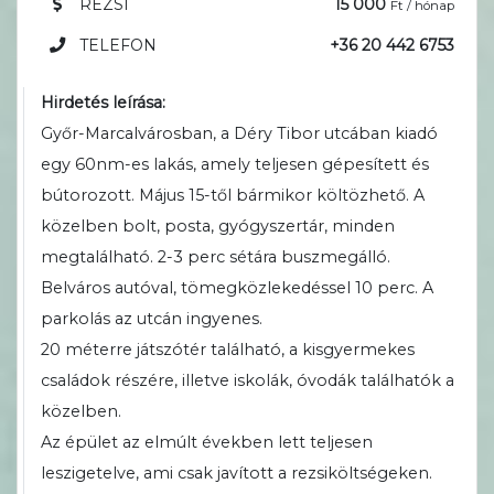
REZSI
15 000
Ft / hónap
TELEFON
+36 20 442 6753
Hirdetés leírása:
Győr-Marcalvárosban, a Déry Tibor utcában kiadó
egy 60nm-es lakás, amely teljesen gépesített és
bútorozott. Május 15-től bármikor költözhető. A
közelben bolt, posta, gyógyszertár, minden
megtalálható. 2-3 perc sétára buszmegálló.
Belváros autóval, tömegközlekedéssel 10 perc. A
parkolás az utcán ingyenes.
20 méterre játszótér található, a kisgyermekes
családok részére, illetve iskolák, óvodák találhatók a
közelben.
Az épület az elmúlt években lett teljesen
leszigetelve, ami csak javított a rezsiköltségeken.