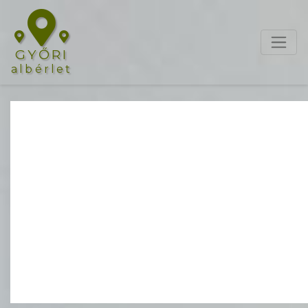
GYŐRI
albérlet