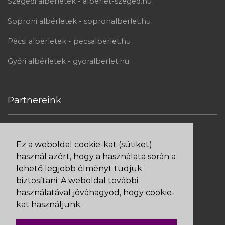
Szegedi albérletek - alberlet-szeged.hu
Soproni albérletek - sopronalberlet.hu
Pécsi albérletek - pecsalberlet.hu
Győri albérletek - gyoralberlet.hu
Partnereink
Ez a weboldal cookie-kat (sütiket)
Bankkártyás fizetés Barionnal
használ azért, hogy a használata során a
lehető legjobb élményt tudjuk
biztosítani. A weboldal további
használatával jóváhagyod, hogy cookie-
kat használjunk.