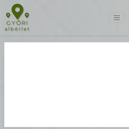
GYŐRI
albérlet