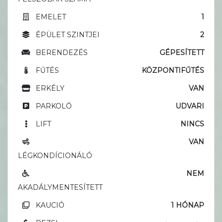
EMELET
1
ÉPÜLET SZINTJEI
2
BERENDEZÉS
GÉPESÍTETT
FŰTÉS
KÖZPONTIFŰTÉS
ERKÉLY
VAN
PARKOLÓ
UDVARI
LIFT
NINCS
VAN
LÉGKONDÍCIONÁLÓ
NEM
AKADÁLYMENTESÍTETT
KAUCIÓ
1 HÓNAP