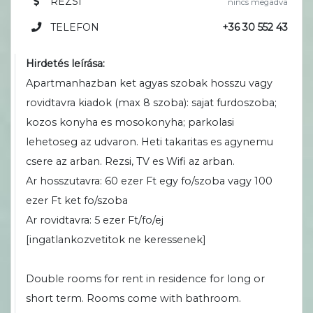
REZSI
nincs megadva
TELEFON
+36 30 552 43
Hirdetés leírása:
Apartmanhazban ket agyas szobak hosszu vagy
rovidtavra kiadok (max 8 szoba): sajat furdoszoba;
kozos konyha es mosokonyha; parkolasi
lehetoseg az udvaron. Heti takaritas es agynemu
csere az arban. Rezsi, TV es Wifi az arban.
Ar hosszutavra: 60 ezer Ft egy fo/szoba vagy 100
ezer Ft ket fo/szoba
Ar rovidtavra: 5 ezer Ft/fo/ej
[ingatlankozvetitok ne keressenek]
Double rooms for rent in residence for long or
short term. Rooms come with bathroom.