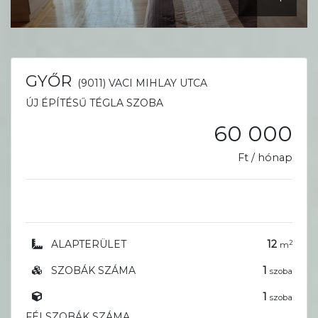
GYŐR
(9011) VACI MIHLAY UTCA
ÚJ ÉPÍTÉSŰ TÉGLA SZOBA
60 000
Ft / hónap
ALAPTERÜLET
12
2
m
SZOBÁK SZÁMA
1
szoba
1
szoba
FÉLSZOBÁK SZÁMA