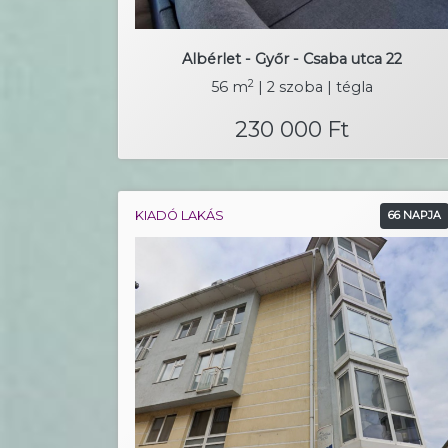
Albérlet - Győr - Csaba utca 22
2
56 m
| 2 szoba | tégla
230 000 Ft
KIADÓ LAKÁS
66 NAPJA