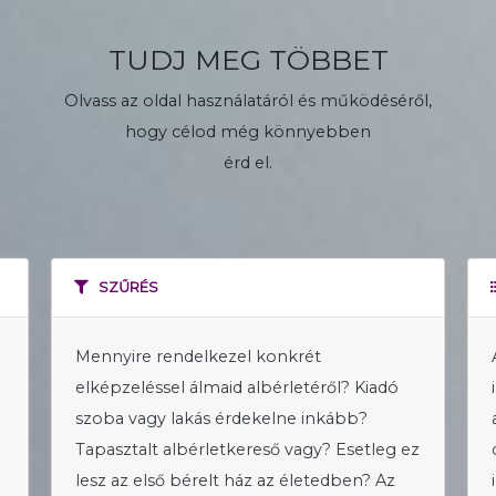
TUDJ MEG TÖBBET
Olvass az oldal használatáról és működéséről,
hogy célod még könnyebben
érd el.
SZŰRÉS
Mennyire rendelkezel konkrét
elképzeléssel álmaid albérletéről? Kiadó
szoba vagy lakás érdekelne inkább?
Tapasztalt albérletkereső vagy? Esetleg ez
lesz az első bérelt ház az életedben? Az