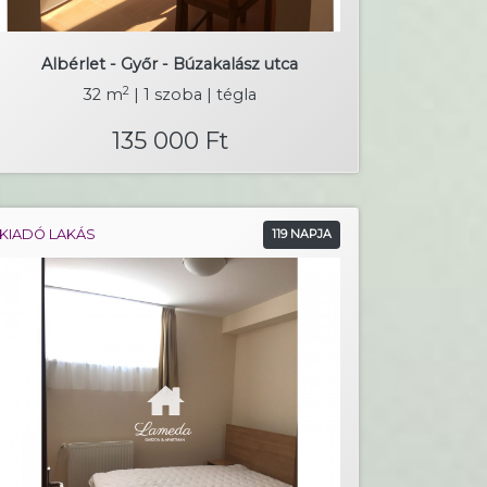
Albérlet - Győr - Búzakalász utca
2
32 m
| 1 szoba | tégla
135 000 Ft
KIADÓ LAKÁS
119 NAPJA