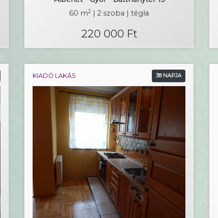
2
60 m
| 2 szoba | tégla
220 000 Ft
KIADÓ LAKÁS
38 NAPJA