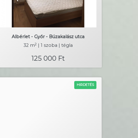
Albérlet - Győr - Búzakalász utca
2
32 m
| 1 szoba | tégla
125 000 Ft
HIRDETÉS