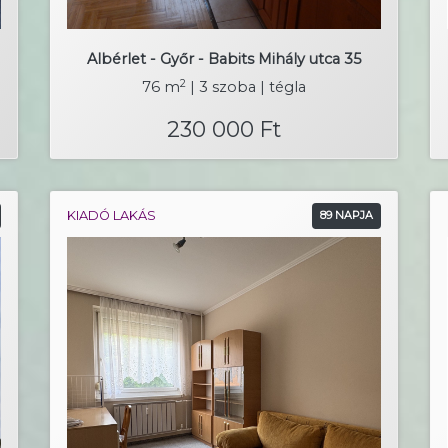
Albérlet - Győr - Babits Mihály utca 35
2
76 m
| 3 szoba | tégla
230 000 Ft
KIADÓ LAKÁS
89 NAPJA