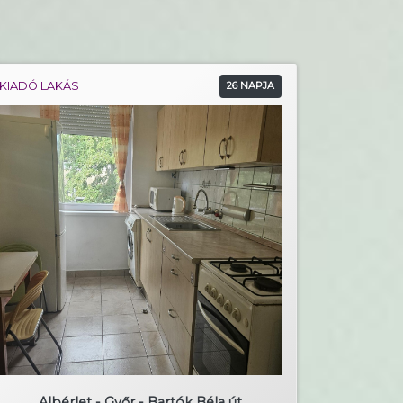
KIADÓ LAKÁS
26 NAPJA
Albérlet - Győr - Bartók Béla út