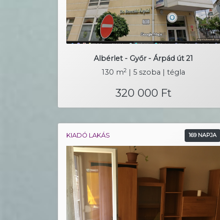
Albérlet - Győr - Árpád út 21
2
130 m
| 5 szoba | tégla
320 000 Ft
KIADÓ LAKÁS
169 NAPJA