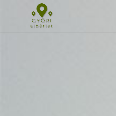
GYŐRI
albérlet