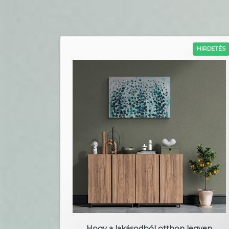
HIRDETÉS
Hogy a lakásodból otthon legyen