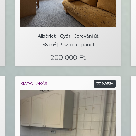
Albérlet - Győr - Jereváni út
2
58 m
| 3 szoba | panel
200 000 Ft
KIADÓ LAKÁS
177 NAPJA