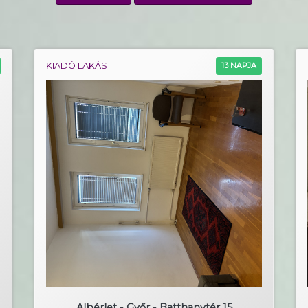
KIADÓ LAKÁS
13 NAPJA
Albérlet - Győr - Batthanytér 15