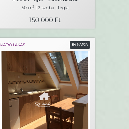
2
50 m
| 2 szoba | tégla
150 000 Ft
KIADÓ LAKÁS
54 NAPJA