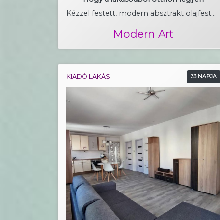
Kézzel festett, modern absztrakt olajfestmény
Modern Art
KIADÓ LAKÁS
33 NAPJA