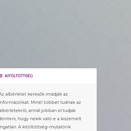
KITÖLTÖTTSÉG
Az albérletet keresők imádják az
információkat. Minél többet tudnak az
albérletekről, annál jobban el tudják
dönteni, hogy nekik való-e a kiszemelt
ingatlan. A kitöltöttség-mutatónk