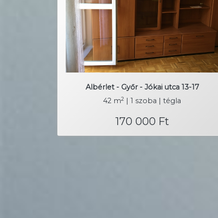
Albérlet - Győr - Jókai utca 13-17
2
42 m
| 1 szoba | tégla
170 000 Ft