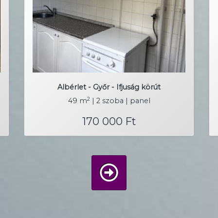
Albérlet - Győr - Ifjuság körút
2
49 m
| 2 szoba | panel
170 000 Ft